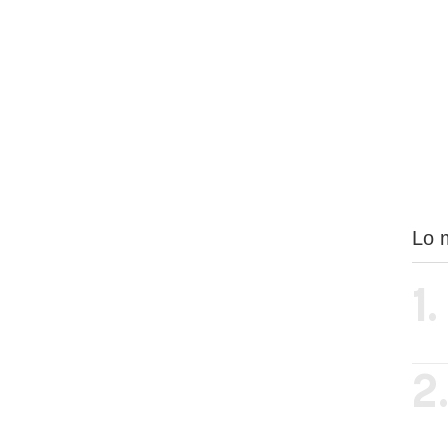
Lo 
1.
2