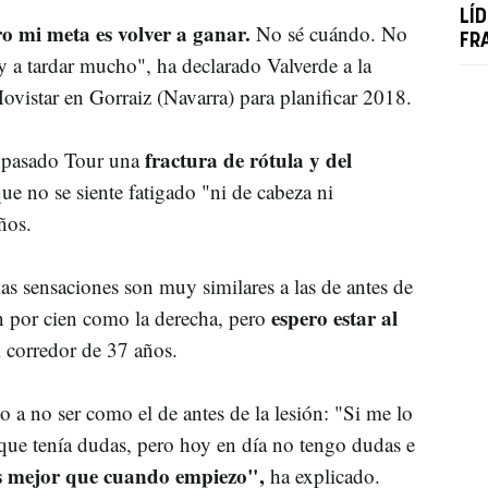
LÍD
o mi meta es volver a ganar.
No sé cuándo. No
FR
y a tardar mucho", ha declarado Valverde a la
ovistar en Gorraiz (Navarra) para planificar 2018.
fractura de rótula y del
l pasado Tour una
e no se siente fatigado "ni de cabeza ni
ños.
as sensaciones son muy similares a las de antes de
espero estar al
ien por cien como la derecha, pero
 corredor de 37 años.
a no ser como el de antes de la lesión: "Si me lo
que tenía dudas, pero hoy en día no tengo dudas e
os mejor que cuando empiezo",
ha explicado.