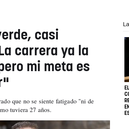
La
verde, casi
La carrera ya la
pero mi meta es
r"
E
C
ado que no se siente fatigado "ni de
R
E
omo tuviera 27 años.
E