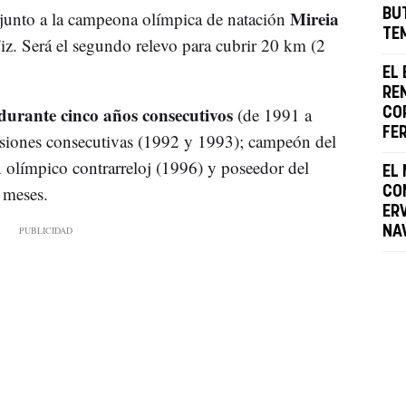
Mireia
BU
junto a la campeona olímpica de natación
TE
iz. Será el segundo relevo para cubrir 20 km (2
EL
RE
durante cinco años consecutivos
(de 1991 a
CO
FE
casiones consecutivas (1992 y 1993); campeón del
olímpico contrarreloj (1996) y poseedor del
EL
 meses.
CO
ERV
NA