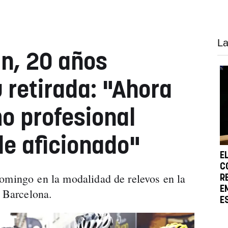
La
in, 20 años
 retirada: "Ahora
mo profesional
e aficionado"
E
C
omingo en la modalidad de relevos en la
R
E
e Barcelona.
E