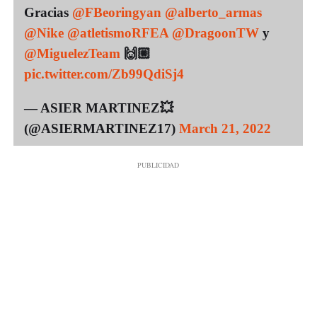
Gracias
@FBeoringyan
@alberto_armas
@Nike
@atletismoRFEA
@DragoonTW
y
@MiguelezTeam
🙌🏼
pic.twitter.com/Zb99QdiSj4
— ASIER MARTINEZ💥
(@ASIERMARTINEZ17)
March 21, 2022