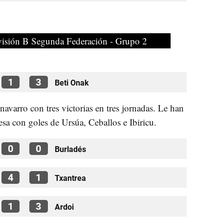
visión B Segunda Federación - Grupo 2
1
3
Beti Onak
navarro con tres victorias en tres jornadas. Le han
sa con goles de Ursúa, Ceballos e Ibiricu.
0
0
Burladés
4
1
Txantrea
1
3
Ardoi