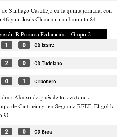
s de Santiago Castillejo en la quinta jornada, con
 46 y de Jesús Clemente en el minuto 84.
visión B Primera Federación - Grupo 2
1
0
CD Izarra
2
0
CD Tudelano
0
1
Cirbonero
ndoni Alonso después de tres victorias
equipo de Cintruénigo en Segunda RFEF. El gol lo
o 90.
2
0
CD Brea