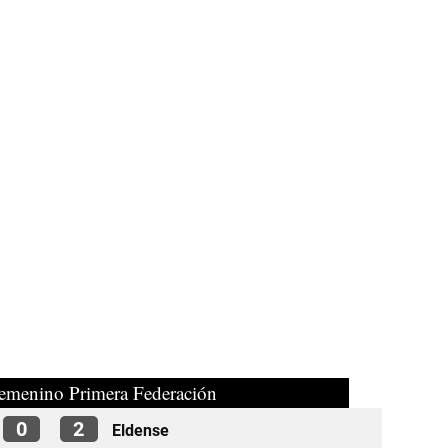
Femenino Primera Federación
0
2
Eldense