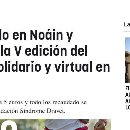
La
o en Noáin y
 la V edición del
olidario y virtual en
F
A
e 5 euros y todo los recaudado se
A
L
undación Síndrome Dravet.