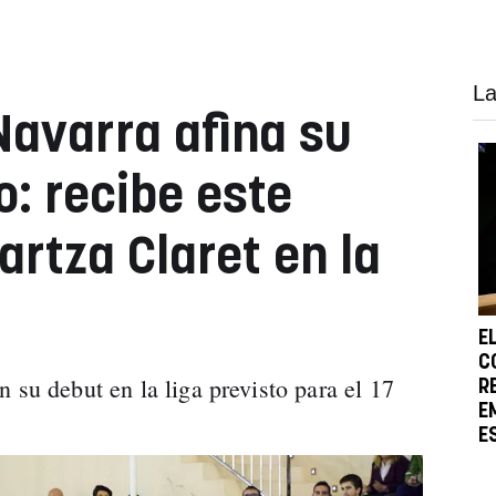
La
Navarra afina su
o: recibe este
artza Claret en la
E
C
 su debut en la liga previsto para el 17
R
E
E