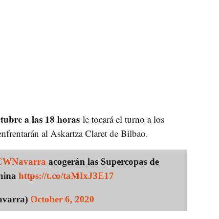
ctubre a las 18 horas
le tocará el turno a los
nfrentarán al Askartza Claret de Bilbao.
WNavarra
acogerán las Supercopas de
enina
https://t.co/taMIxJ3E17
varra)
October 6, 2020