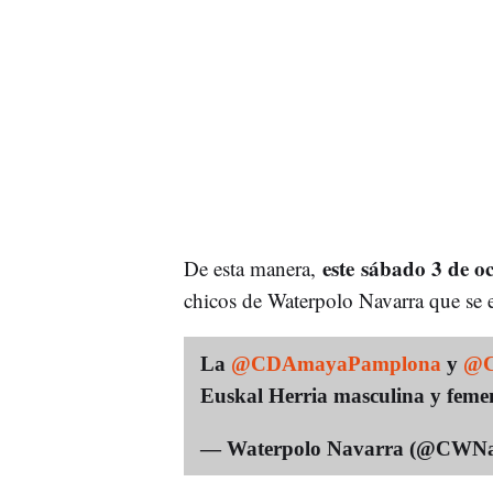
este sábado 3 de o
De esta manera,
chicos de Waterpolo Navarra que se e
La
@CDAmayaPamplona
y
@C
Euskal Herria masculina y fem
— Waterpolo Navarra (@CWNa