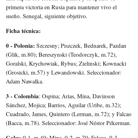
primera victoria en Rusia para mantener vivo el
sueño. Senegal, siguiente objetivo.
Ficha técnica:
0 - Polonia:
Szczesny; Piszczek, Bednarek, Pazdan
(Glik, m.80); Bereszynski (Teodorczyk, m.72),
Goralski, Krychowiak, Rybus; Zielinski; Kownacki
(Grosicki, m.57) y Lewandowski. Seleccionador:
Adam Nawalka.
3 - Colombia
: Ospina; Arias, Mina, Davinson
Sánchez, Mojica; Barrios, Aguilar (Uribe, m.32);
Cuadrado, James, Quintero (Lerman, m.72); y Falcao
(Bacca, m.78). Seleccionador: José Néstor Pékerman.
Goles
: 0-1, m.40: Mina. 0-2, m.70: Falcao. 0-3,