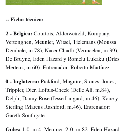
-- Ficha técnica:
2 - Bélgica:
Courtois, Alderweireld, Kompany,
Vertonghen, Meunier, Witsel, Tielemans (Moussa
Dembele, m.78), Nacer Chadli (Vermaelen, m.39),
De Bruyne, Eden Hazard y Romelu Lukaku (Dries
Mertens, m.60). Entrenador: Roberto Martínez
0 - Inglaterra:
Pickford, Maguire, Stones, Jones;
Trippier, Dier, Loftus-Cheek (Delle Ali, m.84),
Delph, Danny Rose (Jesse Lingard, m.46); Kane y
Sterling (Marcus Rashford, m.46). Entrenador:
Gareth Southgate
Goles:
1-0, m.4: Meunier. 2-0, m.82: Eden Hazard.