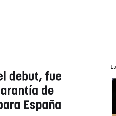
La
l debut, fue
arantía de
 para España