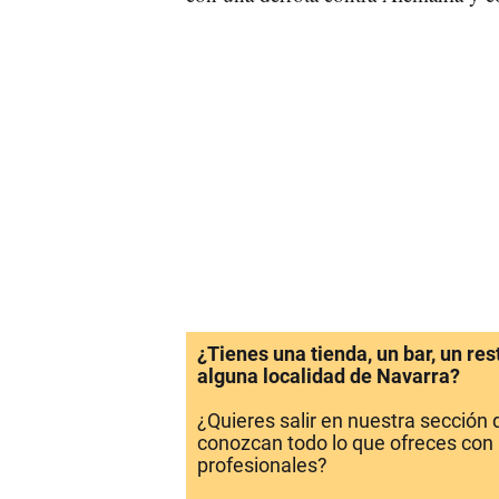
¿Tienes una tienda, un bar, un re
alguna localidad de Navarra?
¿Quieres salir en nuestra sección
conozcan todo lo que ofreces con 
profesionales?