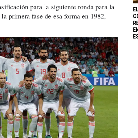
sificación para la siguiente ronda para la
E
 la primera fase de esa forma en 1982,
C
R
E
E