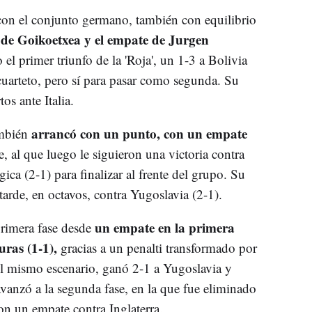
on el conjunto germano, también con equilibrio
 de Goikoetxea y el empate de Jurgen
 el primer triunfo de la 'Roja', un 1-3 a Bolivia
 cuarteto, pero sí para pasar como segunda. Su
os ante Italia.
arrancó con un punto, con un empate
ambién
 al que luego le siguieron una victoria contra
ica (2-1) para finalizar al frente del grupo. Su
rde, en octavos, contra Yugoslavia (2-1).
un empate en la primera
rimera fase desde
ras (1-1),
gracias a un penalti transformado por
l mismo escenario, ganó 2-1 a Yugoslavia y
Avanzó a la segunda fase, en la que fue eliminado
n un empate contra Inglaterra.