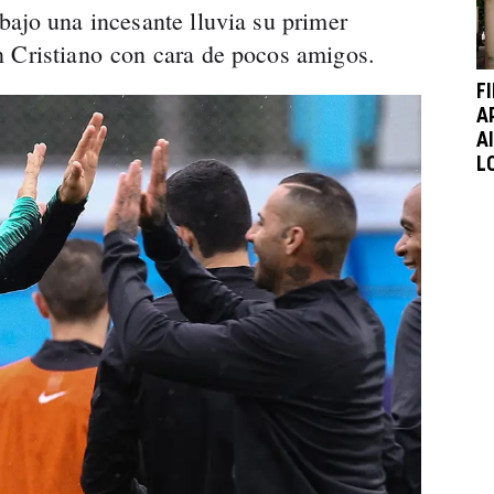
bajo una incesante lluvia su primer
n Cristiano con cara de pocos amigos.
F
A
A
L