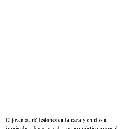
lesiones en la cara y en el ojo
El joven sufrió
izquierdo
pronóstico grave
y fue evacuado con
al