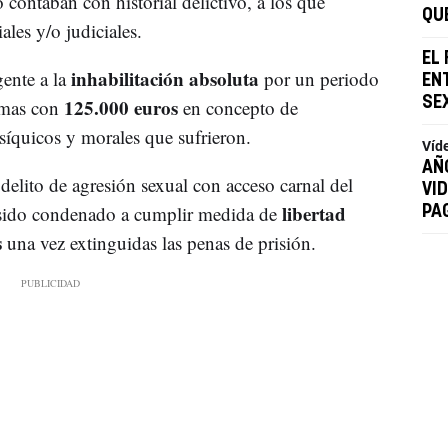
contaban con historial delictivo, a los que
QU
ales y/o judiciales.
EL 
inhabilitación absoluta
gente a la
por un periodo
EN
125.000 euros
SE
timas con
en concepto de
síquicos y morales que sufrieron.
Víd
AÑ
delito de agresión sexual con acceso carnal del
VID
libertad
 sido condenado a cumplir medida de
PA
s
una vez extinguidas las penas de prisión.