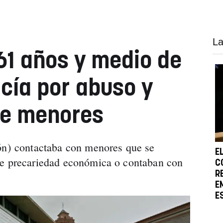
La
1 años y medio de
icía por abuso y
de menores
lón) contactaba con menores que se
E
de precariedad económica o contaban con
C
R
E
E