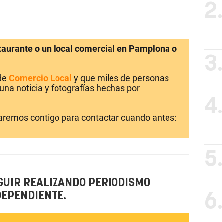
2
staurante o un local comercial en Pamplona o
3
 de
Comercio Local
y que miles de personas
una noticia y fotografías hechas por
4
laremos contigo para contactar cuando antes:
5
GUIR REALIZANDO PERIODISMO
DEPENDIENTE.
6