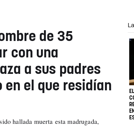
La
hombre de 35
r con una
aza a sus padres
o en el que residían
E
C
R
E
E
 sido hallada muerta esta madrugada,