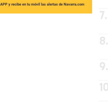
sAPP y recibe en tu móvil las alertas de Navarra.com
7.
8
9
10