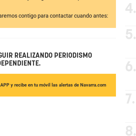
4
laremos contigo para contactar cuando antes:
5
GUIR REALIZANDO PERIODISMO
DEPENDIENTE.
6
sAPP y recibe en tu móvil las alertas de Navarra.com
7.
8