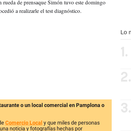
 en rueda de prensaque Simón tuvo este domingo
ocedió a realizarle el test diagnóstico.
Lo 
1.
2
staurante o un local comercial en Pamplona o
3
 de
Comercio Local
y que miles de personas
una noticia y fotografías hechas por