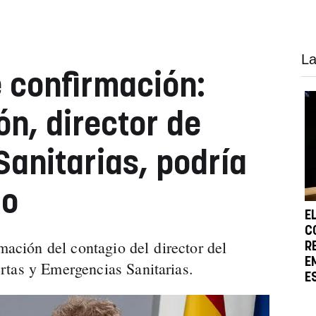
La
e confirmación:
n, director de
anitarias, podría
do
E
C
rmación del contagio del director del
R
E
rtas y Emergencias Sanitarias.
E