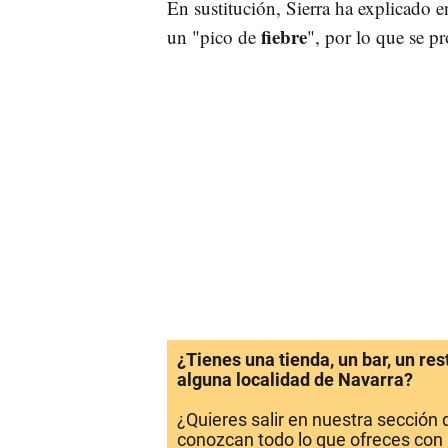
En sustitución, Sierra ha explicado
fiebre
un "pico de
", por lo que se pr
¿Tienes una tienda, un bar, un re
alguna localidad de Navarra?
¿Quieres salir en nuestra sección
conozcan todo lo que ofreces con 