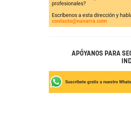
profesionales?
Escríbenos a esta dirección y hab
contacto@navarra.com
APÓYANOS PARA SE
IN
Suscríbete gratis a nuestro What