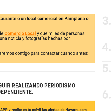
staurante o un local comercial en Pamplona o
3
 de
Comercio Local
y que miles de personas
una noticia y fotografías hechas por
4
laremos contigo para contactar cuando antes:
5
GUIR REALIZANDO PERIODISMO
DEPENDIENTE.
6
sAPP y recibe en tu móvil las alertas de Navarra.com