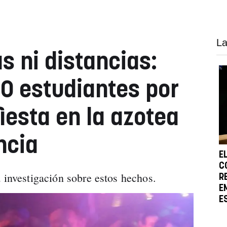
La
s ni distancias:
0 estudiantes por
iesta en la azotea
ncia
E
C
 investigación sobre estos hechos.
R
E
E