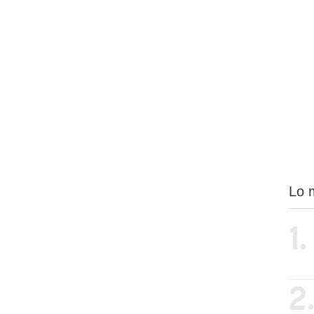
Lo 
1.
2