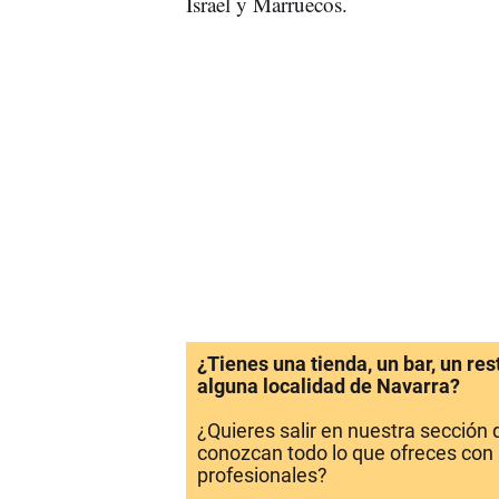
Israel y Marruecos.
¿Tienes una tienda, un bar, un re
alguna localidad de Navarra?
¿Quieres salir en nuestra sección
conozcan todo lo que ofreces con 
profesionales?