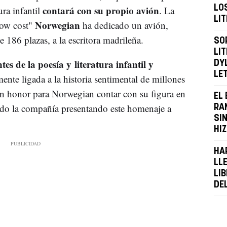
contará con su propio avión
LO
ura infantil
. La
LI
Norwegian
low cost"
ha dedicado un avión,
186 plazas, a la escritora madrileña.
SO
LI
tes de la poesía y literatura infantil y
DY
LE
ente ligada a la historia sentimental de millones
un honor para Norwegian contar con su figura en
EL
sado la compañía presentando este homenaje a
RA
SIN
HI
HA
LL
LI
DE