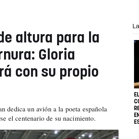
La
e altura para la
rnura: Gloria
rá con su propio
E
C
 dedica un avión a la poeta española
R
E
se el centenario de su nacimiento.
E