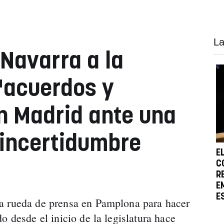
La
Navarra a la
"acuerdos y
n Madrid ante una
"incertidumbre
E
C
R
E
E
a rueda de prensa en Pamplona para hacer
o desde el inicio de la legislatura hace