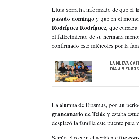
tr
Lluis Serra ha informado de que el
pasado domingo
y que en el moment
Rodríguez Rodríguez
, que cursaba 
el fallecimiento de su hermana menor
confirmado este miércoles por la fami
LA NUEVA CAF
DÍA A 9 EUROS
La alumna de Erasmus, por un perio
grancanario de Telde
y estaba estu
desplazó la familia este puente para vi
fue con
Según el rector, el accidente