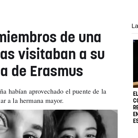
La
 miembros de una
as visitaban a su
ba de Erasmus
ña habían aprovechado el puente de la
E
itar a la hermana mayor.
C
R
E
E