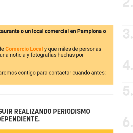
2
staurante o un local comercial en Pamplona o
3
 de
Comercio Local
y que miles de personas
una noticia y fotografías hechas por
4
laremos contigo para contactar cuando antes:
5
GUIR REALIZANDO PERIODISMO
DEPENDIENTE.
6