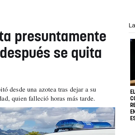
La
ta presuntamente
 después se quita
itó desde una azotea tras dejar a su
E
ad, quien falleció horas más tarde.
C
R
E
E