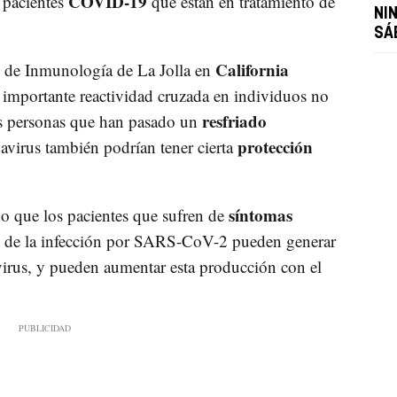
COVID-19
0 pacientes
que están en tratamiento de
NI
SÁ
California
to de Inmunología de La Jolla en
importante reactividad cruzada en individuos no
resfriado
las personas que han pasado un
protección
virus también podrían tener cierta
síntomas
o que los pacientes que sufren de
 de la infección por SARS-CoV-2 pueden generar
virus, y pueden aumentar esta producción con el