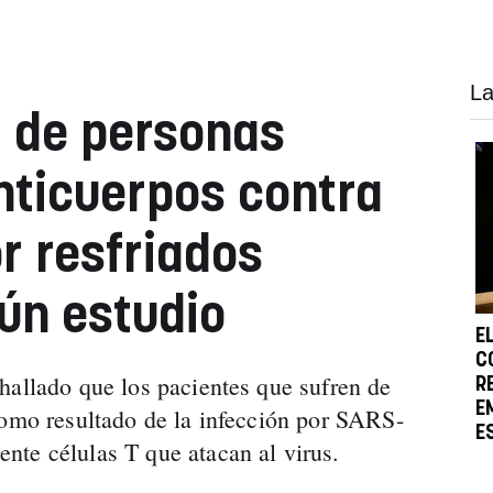
La
 de personas
nticuerpos contra
r resfriados
ún estudio
E
C
hallado que los pacientes que sufren de
R
E
como resultado de la infección por SARS-
E
te células T que atacan al virus.