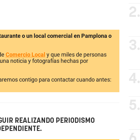
2
staurante o un local comercial en Pamplona o
3
 de
Comercio Local
y que miles de personas
una noticia y fotografías hechas por
4
laremos contigo para contactar cuando antes:
5
GUIR REALIZANDO PERIODISMO
DEPENDIENTE.
6