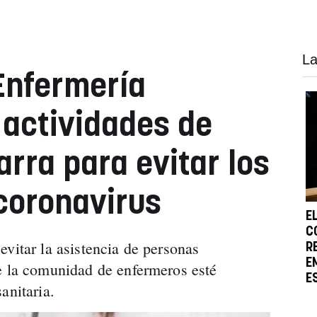
La
 Enfermería
actividades de
rra para evitar los
coronavirus
E
C
vitar la asistencia de personas
R
E
e la comunidad de enfermeros esté
E
anitaria.