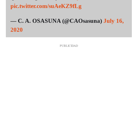
pic.twitter.com/suAeKZ9fLg
— C. A. OSASUNA (@CAOsasuna)
July 16,
2020