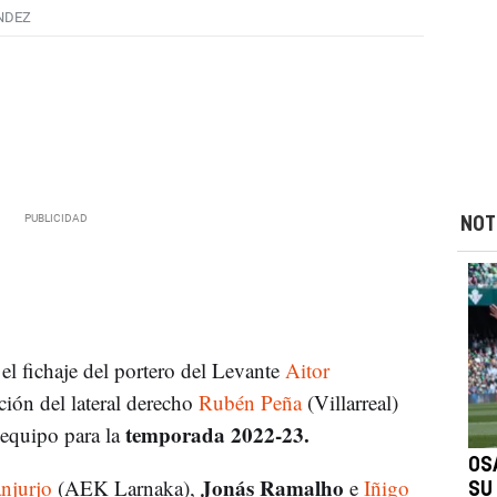
NDEZ
NOT
l fichaje del portero del Levante
Aitor
ión del lateral derecho
Rubén Peña
(Villarreal)
temporada 2022-23.
equipo para la
OS
Jonás Ramalho
njurjo
(AEK Larnaka),
e
Iñigo
SU