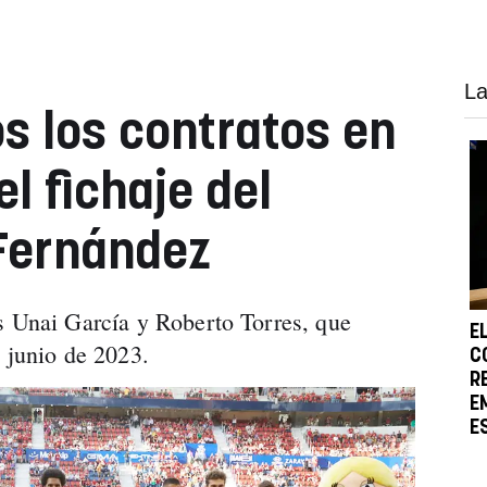
La
os los contratos en
l fichaje del
 Fernández
s Unai García y Roberto Torres, que
E
e junio de 2023.
C
R
E
E