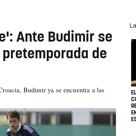
La
ne': Ante Budimir se
a pretemporada de
Croacia, Budimir ya se encuentra a las
E
C
R
E
E