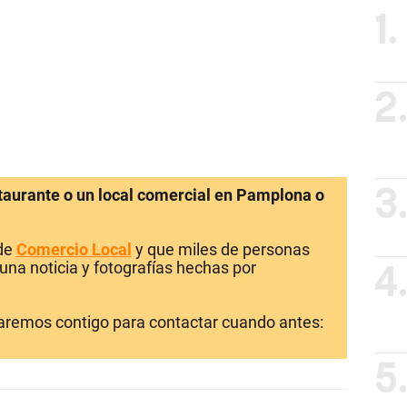
1.
2
staurante o un local comercial en Pamplona o
3
 de
Comercio Local
y que miles de personas
una noticia y fotografías hechas por
4
laremos contigo para contactar cuando antes:
5