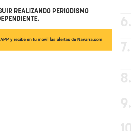
GUIR REALIZANDO PERIODISMO
DEPENDIENTE.
6
sAPP y recibe en tu móvil las alertas de Navarra.com
7.
8
9
10