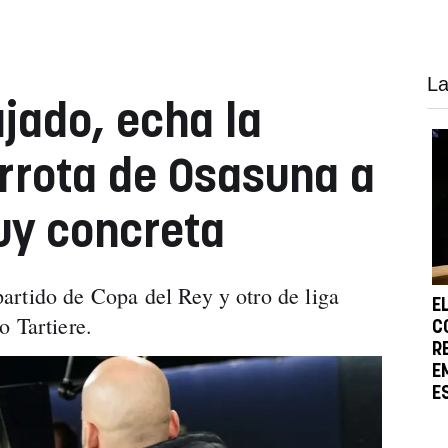
La
ajado, echa la
errota de Osasuna a
uy concreta
artido de Copa del Rey y otro de liga
E
o Tartiere.
C
R
E
E