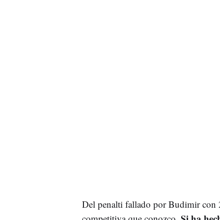
Del penalti fallado por Budimir con 
Si ha hech
competitiva que conozco.