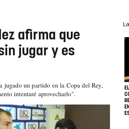
La
ez afirma que
sin jugar y es
ha jugado un partido en la Copa del Rey,
E
ento intentaré aprovecharlo".
C
R
E
E