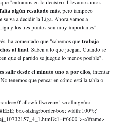
 que "entramos en lo decisivo. Llevamos unos
falta algún resultado más
, pero tampoco
 se va a decidir la Liga. Ahora vamos a
Liga y los tres puntos son muy importantes".
trabaja
avés, ha comentado que "sabemos que
hos al final.
Saben a lo que juegan. Cuando se
en que el partido se juegue lo menos posible".
es salir desde el minuto uno a por ellos
, intentar
 No tenemos que pensar en cómo está la tabla o
der='0' allowfullscreen='' scrolling='no'
d #EEE; box-sizing:border-box; width:100%;'
r_ej_10732157_4_1.html?c1=ff6600"></iframe>