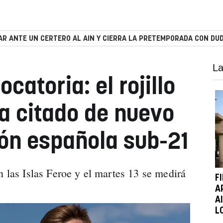
R ANTE UN CERTERO AL AIN Y CIERRA LA PRETEMPORADA CON DUD
La
atoria: el rojillo
a citado de nuevo
ión española sub-21
n las Islas Feroe y el martes 13 se medirá
F
A
A
L