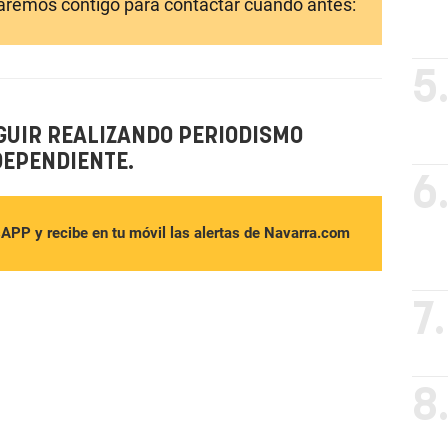
laremos contigo para contactar cuando antes:
5
GUIR REALIZANDO PERIODISMO
DEPENDIENTE.
6
sAPP y recibe en tu móvil las alertas de Navarra.com
7.
8