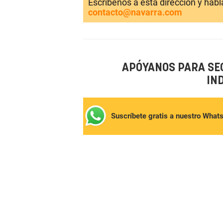
Escríbenos a esta dirección y hab
contacto@navarra.com
APÓYANOS PARA SE
IN
Suscríbete gratis a nuestro What