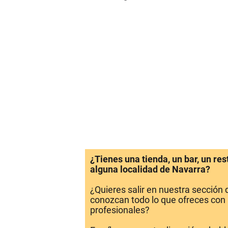
¿Tienes una tienda, un bar, un re
alguna localidad de Navarra?
¿Quieres salir en nuestra sección
conozcan todo lo que ofreces con 
profesionales?