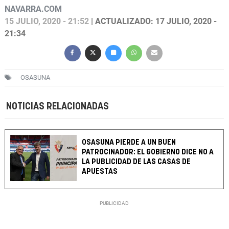
NAVARRA.COM
15 JULIO, 2020 - 21:52
| ACTUALIZADO: 17 JULIO, 2020 -
21:34
OSASUNA
NOTICIAS RELACIONADAS
OSASUNA PIERDE A UN BUEN
PATROCINADOR: EL GOBIERNO DICE NO A
LA PUBLICIDAD DE LAS CASAS DE
APUESTAS