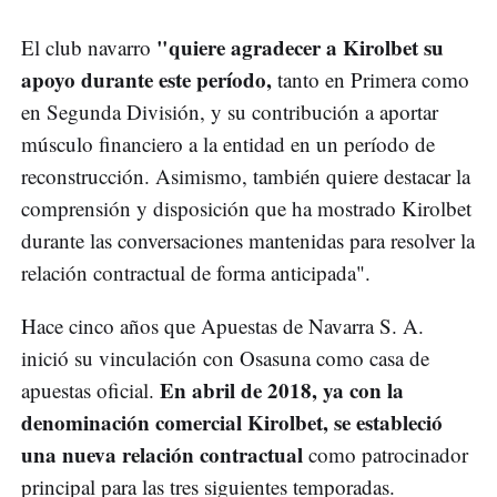
"quiere agradecer a Kirolbet su
El club navarro
apoyo durante este período,
tanto en Primera como
en Segunda División, y su contribución a aportar
músculo financiero a la entidad en un período de
reconstrucción. Asimismo, también quiere destacar la
comprensión y disposición que ha mostrado Kirolbet
durante las conversaciones mantenidas para resolver la
relación contractual de forma anticipada".
Hace cinco años que Apuestas de Navarra S. A.
inició su vinculación con Osasuna como casa de
En abril de 2018, ya con la
apuestas oficial.
denominación comercial Kirolbet, se estableció
una nueva relación contractual
como patrocinador
principal para las tres siguientes temporadas.