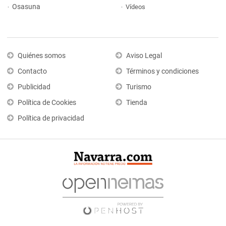
Osasuna
Vídeos
Quiénes somos
Aviso Legal
Contacto
Términos y condiciones
Publicidad
Turismo
Política de Cookies
Tienda
Política de privacidad