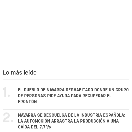
Lo más leído
1.
EL PUEBLO DE NAVARRA DESHABITADO DONDE UN GRUPO
DE PERSONAS PIDE AYUDA PARA RECUPERAR EL
FRONTÓN
2.
NAVARRA SE DESCUELGA DE LA INDUSTRIA ESPAÑOLA:
LA AUTOMOCIÓN ARRASTRA LA PRODUCCIÓN A UNA
CAÍDA DEL 7,7%