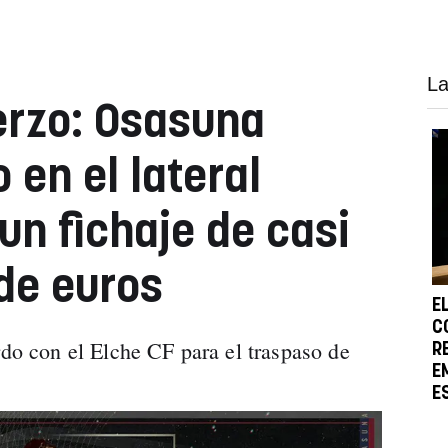
La
erzo: Osasuna
 en el lateral
un fichaje de casi
 de euros
E
C
rdo con el Elche CF para el traspaso de
R
E
.
E