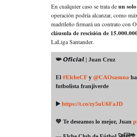
un sol
En cualquier caso se trata de
operación podría alcanzar, como máx
madrileño firmará un contrato con O
cláusula de rescisión de 15.000.00
LaLiga Santander.
📯 𝙊𝙛𝙞𝙘𝙞𝙖𝙡 | Juan Cruz
El
#ElcheCF
y
@CAOsasuna
han
futbolista franjiverde
▶️
https://t.co/zy5uU6FaJD
💚 Te deseamos lo mejor, Juan
p
— Elche Club de Fútbol 🚀🆙🌴 