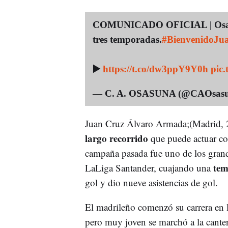
COMUNICADO OFICIAL | Osasun
tres temporadas.
#BienvenidoJu
▶️
https://t.co/dw3ppY9Y0h
pic
— C. A. OSASUNA (@CAOsas
Juan Cruz Álvaro Armada;(Madrid, 2
largo recorrido
que puede actuar co
campaña pasada fue uno de los grande
tem
LaLiga Santander, cuajando una
gol y dio nueve asistencias de gol.
El madrileño comenzó su carrera en la
pero muy joven se marchó a la cante