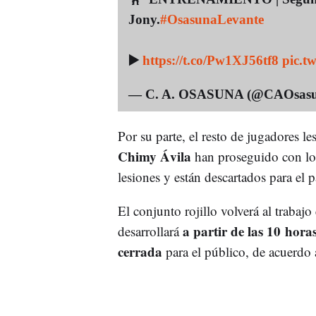
Jony.
#OsasunaLevante
▶️
https://t.co/Pw1XJ56tf8
pic.t
— C. A. OSASUNA (@CAOsas
Por su parte, el resto de jugadores l
Chimy Ávila
han proseguido con los 
lesiones y están descartados para el 
El conjunto rojillo volverá al trabaj
a partir de las 10 hora
desarrollará
cerrada
para el público, de acuerdo a