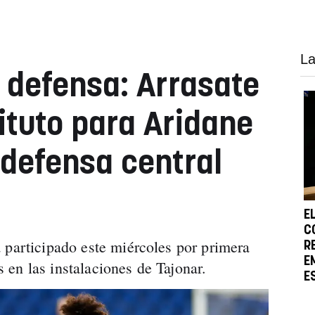
La
 defensa: Arrasate
ituto para Aridane
 defensa central
E
C
 participado este miércoles por primera
R
E
en las instalaciones de Tajonar.
E