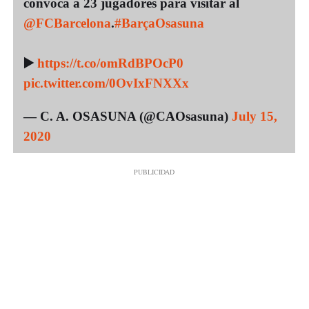
convoca a 23 jugadores para visitar al
@FCBarcelona
.
#BarçaOsasuna
▶️
https://t.co/omRdBPOcP0
pic.twitter.com/0OvIxFNXXx
— C. A. OSASUNA (@CAOsasuna)
July 15,
2020