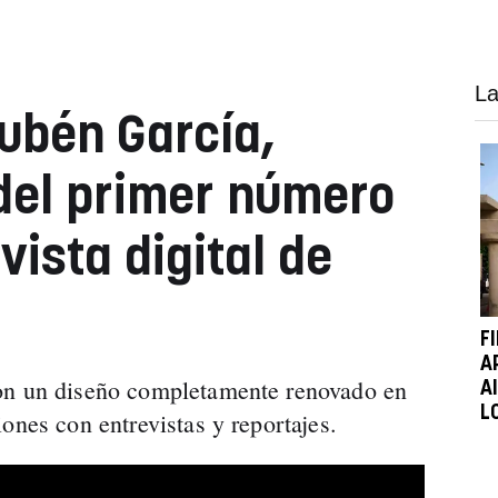
La
Rubén García,
del primer número
vista digital de
F
A
on un diseño completamente renovado en
A
L
ones con entrevistas y reportajes.