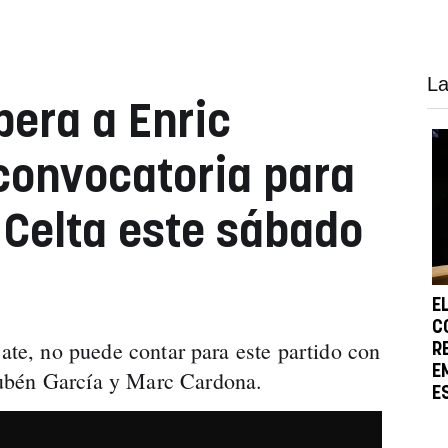
La
era a Enric
 convocatoria para
 Celta este sábado
E
C
sate, no puede contar para este partido con
R
E
ubén García y Marc Cardona.
E