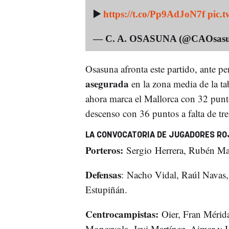
▶️
https://t.co/Pp9AdJoN7f
pic.
— C. A. OSASUNA (@CAOsas
Osasuna afronta este partido, ante pe
asegurada
en la zona media de la ta
ahora marca el Mallorca con 32 punto
descenso con 36 puntos a falta de tre
LA CONVOCATORIA DE JUGADORES
ROJ
Porteros:
Sergio Herrera, Rubén Mar
Defensas
: Nacho Vidal, Raúl Navas,
Estupiñán.
Centrocampistas:
Oier, Fran Mérida
Moncayola, Javi Martínez, Aimar y 