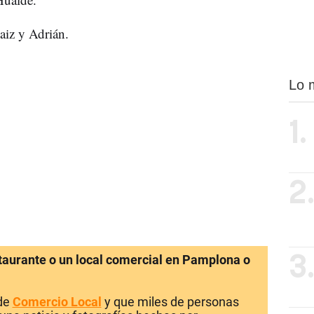
aiz y Adrián.
Lo 
1.
2
staurante o un local comercial en Pamplona o
3
 de
Comercio Local
y que miles de personas