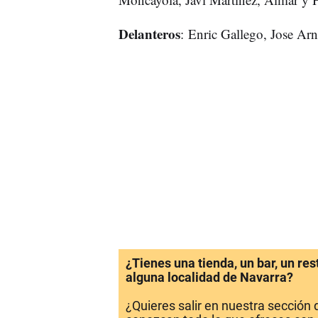
Delanteros
: Enric Gallego, Jose Arn
¿Tienes una tienda, un bar, un re
alguna localidad de Navarra?
¿Quieres salir en nuestra sección