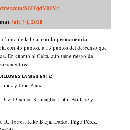
twitter.com/XOTqdY0JYr
una)
July 10, 2020
con la permanencia
núltimo de la liga,
bla con 45 puntos, a 13 puntos del descenso que
s. En cuanto al Celta, aún tiene riesgo de
s encuentros.
ILLOS ES LA SIGUIENTE:
tínez y Juan Pérez.
 David García, Roncaglia, Lato, Aridane y
, R. Torres, Kike Barja, Darko, Iñigo Pérez,
Hualde.