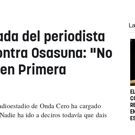
La
ada del periodista
ontra Osasuna: "No
 en Primera
E
C
adioestadio de Onda Cero ha cargado
R
E
"Nadie ha ido a deciros todavía que dais
E