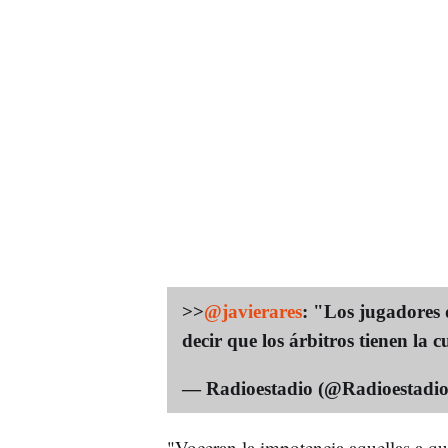
>>
@javierares
: "Los jugadores 
decir que los árbitros tienen la 
— Radioestadio (@Radioestadi
"Voceran la impotencia aquellas a qu