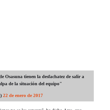
de Osasuna tienen la desfachatez de salir a
culpa de la situación del equipo"
o)
22 de enero de 2017
ienes no se les censura", ha dicho Ares, que