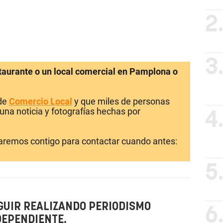
2
3
staurante o un local comercial en Pamplona o
 de
Comercio Local
y que miles de personas
una noticia y fotografías hechas por
4
laremos contigo para contactar cuando antes:
5
GUIR REALIZANDO PERIODISMO
6
DEPENDIENTE.