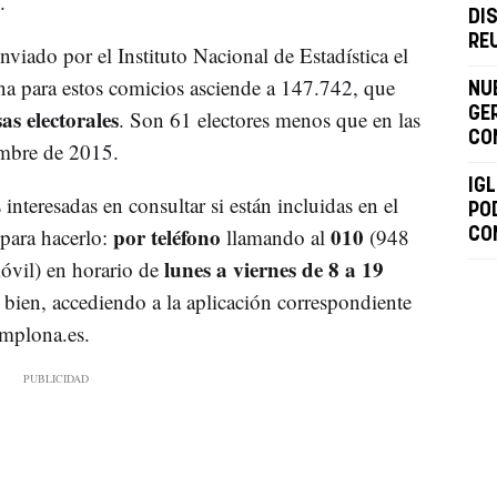
.
DI
RE
viado por el Instituto Nacional de Estadística el
na para estos comicios asciende a 147.742, que
NU
s electorales
GE
. Son 61 electores menos que en las
CO
embre de 2015.
IGL
interesadas en consultar si están incluidas en el
PO
por teléfono
010
para hacerlo:
llamando al
(948
CO
lunes a viernes de 8 a 19
óvil) en horario de
 bien, accediendo a la aplicación correspondiente
mplona.es.