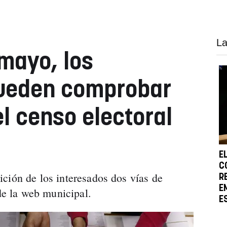
La
 mayo, los
ueden comprobar
l censo electoral
E
C
ción de los interesados dos vías de
R
E
 de la web municipal.
E