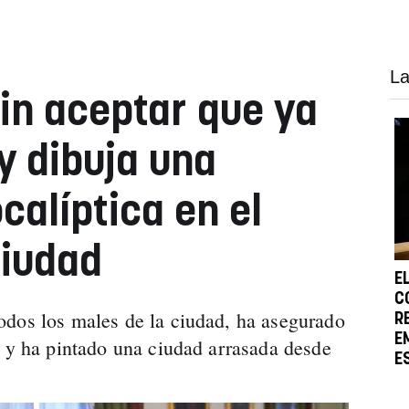
La
sin aceptar que ya
y dibuja una
alíptica en el
ciudad
E
C
odos los males de la ciudad, ha asegurado
R
E
n y ha pintado una ciudad arrasada desde
E