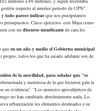
02 millones a 69 millones, y según recordaba
gestión respecto al anterior periodo de UPN".
 y todo parece indicar
que nos precipitamos
los presupuestos. Cinco ejercicios -con Maya como
discurso mendicante
ienen con un
de cara los
en un año y medio el Gobierno municipal
do que
o propio, todos los que ha sacado adelante son de
estión de la movilidad, para señalar que "es
obreactuada y mentirosa de la que hicieron gala la
one en evidencia". "Los anuncios apocalípticos de
 luego no han cambiado absolutamente nada. Lo
nueva urbanización los elementos destinados a su
 y pretender así que estaban haciendo algo,