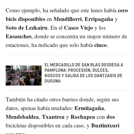
cero
Como ejemplo, ha señalado que este lunes había
bicis disponibles
Mendillorri
Erripagaña
en
,
y
Soto de Lezkairu
Casco Viejo
. En el
y los
Ensanches
, donde se concentra un mayor número de
cinco
estaciones, ha indicado que solo había
.
EL MERCADILLO DE SAN BLAS REGRESA A
PAMPLONA: PROCESIÓN, DULCES,
ROSCOS Y SALIDA DE LOS DANTZARIS DE
DUGUNA
También ha citado otros barrios donde, según sus
Ermitagaña
datos, apenas había unidades:
,
Mendebaldea
Txantrea
Rochapea
dos
,
y
con
Buztintxuri
bicicletas disponibles en cada caso, y
una
con
.