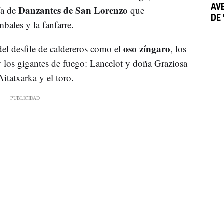
AV
Danzantes de San Lorenzo
ía de
que
DE
mbales y la fanfarre.
oso zíngaro
del desfile de caldereros como el
, los
 y los gigantes de fuego: Lancelot y doña Graziosa
itatxarka y el toro.