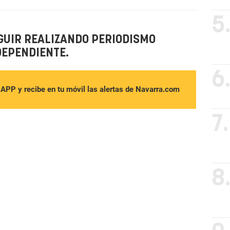
5
GUIR REALIZANDO PERIODISMO
DEPENDIENTE.
6
sAPP y recibe en tu móvil las alertas de Navarra.com
7.
8