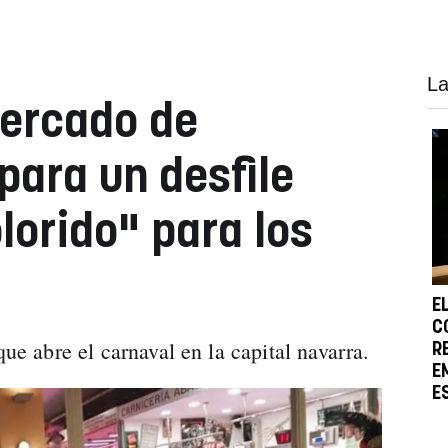
La
mercado de
ara un desfile
lorido" para los
E
C
que abre el carnaval en la capital navarra.
R
E
E