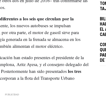
e otros dos en julio de 2016– tras confirmarse las
TO
os.
TA
iferentes a los seis que circulan por la
BI
HA
nte, los nuevos autobuses se impulsan
EL
por otra parte, el motor de gasoil sirve para
CA
gía generada en la frenada se almacena en los
CO
mbién alimentan el motor eléctrico.
QU
PA
cación han estado presentes el presidente de la
DE
lona, Aritz Ayesa, y el consejero delegado del
los tres
Posteriormente han sido presentados
corporan a la flota del Transporte Urbano