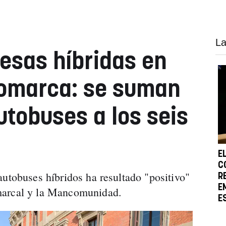
La
vesas híbridas en
omarca: se suman
utobuses a los seis
E
C
autobuses híbridos ha resultado "positivo"
R
E
marcal y la Mancomunidad.
E