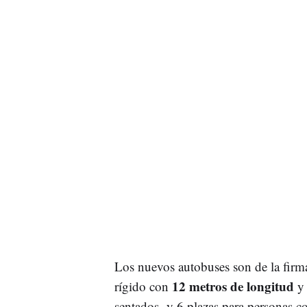
Los nuevos autobuses son de la f
12 metros de longitud
rígido con
y 
sentados- y 6 plazas para personas 