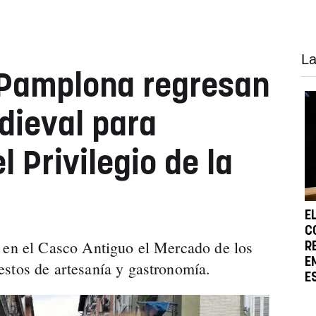
La
 Pamplona regresan
dieval para
 Privilegio de la
E
C
a en el Casco Antiguo el Mercado de los
R
E
stos de artesanía y gastronomía.
E