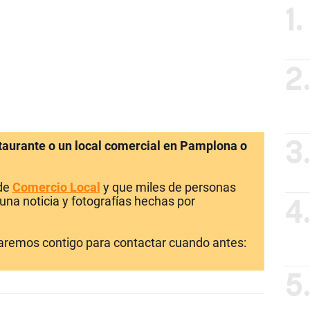
1.
2
staurante o un local comercial en Pamplona o
3
 de
Comercio Local
y que miles de personas
una noticia y fotografías hechas por
4
laremos contigo para contactar cuando antes:
5