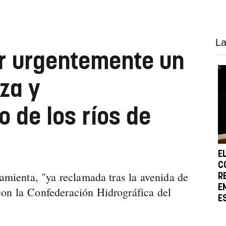
La
r urgentemente un
za y
 de los ríos de
E
C
ramienta, "ya reclamada tras la avenida de
R
E
con la Confederación Hidrográfica del
E