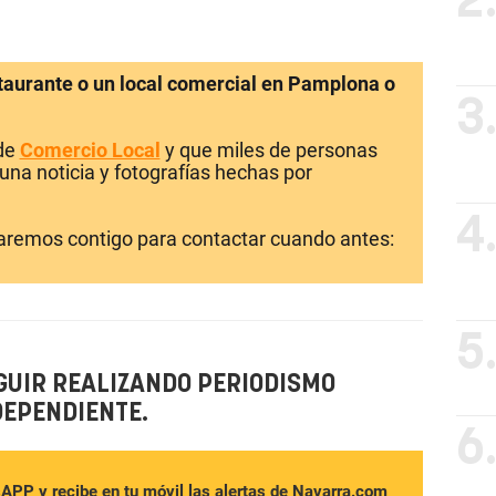
2
staurante o un local comercial en Pamplona o
3
 de
Comercio Local
y que miles de personas
una noticia y fotografías hechas por
4
laremos contigo para contactar cuando antes:
5
GUIR REALIZANDO PERIODISMO
DEPENDIENTE.
6
sAPP y recibe en tu móvil las alertas de Navarra.com