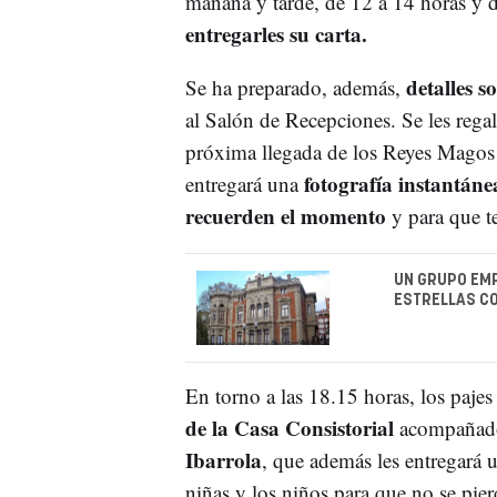
mañana y tarde, de 12 a 14 horas y d
entregarles su carta.
detalles s
Se ha preparado, además,
al Salón de Recepciones. Se les rega
próxima llegada de los Reyes Magos a
fotografía instantán
entregará una
recuerden el momento
y para que te
UN GRUPO EMP
ESTRELLAS CO
En torno a las 18.15 horas, los pa
de la Casa Consistorial
acompañado
Ibarrola
, que además les entregará 
niñas y los niños para que no se pierd