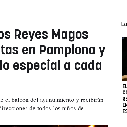
La
los Reyes Magos
rtas en Pamplona y
lo especial a cada
E
C
e el balcón del ayuntamiento y recibirán
R
E
irecciones de todos los niños de
E