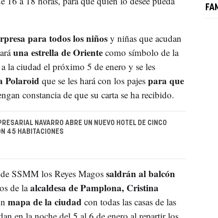
e 16 a 18 horas, para que quien lo desee pueda
FA
orpresa para todos los niños
y niñas que acudan
una estrella de Oriente
lará
como símbolo de la
 la ciudad el próximo 5 de enero y se les
ea Polaroid
para que
que se les hará con los pajes
ngan constancia de que su carta se ha recibido.
RESARIAL NAVARRO ABRE UN NUEVO HOTEL DE CINCO
N 45 HABITACIONES
saldrán al balcón
jes de SSMM los Reyes Magos
alcaldesa de Pamplona, Cristina
s de la
mapa de la ciudad
un
con todas las casas de las
an en la noche del 5 al 6 de enero al repartir los