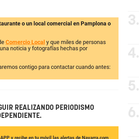
3
staurante o un local comercial en Pamplona o
 de
Comercio Local
y que miles de personas
una noticia y fotografías hechas por
4
laremos contigo para contactar cuando antes:
5
GUIR REALIZANDO PERIODISMO
6
DEPENDIENTE.
sAPP y recibe en tu móvil las alertas de Navarra.com