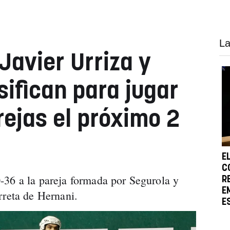
La
Javier Urriza y
sifican para jugar
arejas el próximo 2
E
C
-36 a la pareja formada por Segurola y
R
E
rreta de Hernani.
E