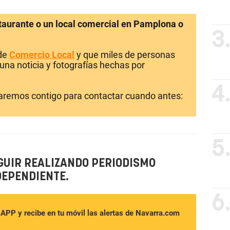
staurante o un local comercial en Pamplona o
3
 de
Comercio Local
y que miles de personas
una noticia y fotografías hechas por
4
laremos contigo para contactar cuando antes:
5
GUIR REALIZANDO PERIODISMO
DEPENDIENTE.
6
sAPP y recibe en tu móvil las alertas de Navarra.com