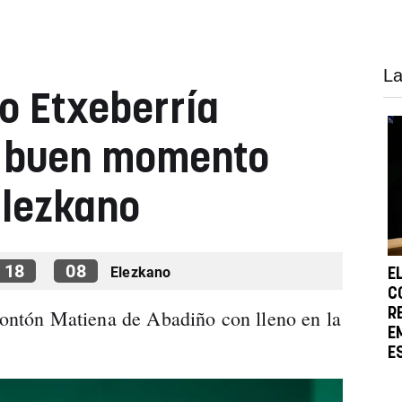
La
io Etxeberría
 buen momento
Elezkano
18
08
Elezkano
E
C
frontón Matiena de Abadiño con lleno en la
R
E
E