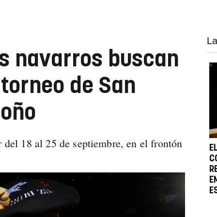
La
is navarros buscan
 torneo de San
roño
r del 18 al 25 de septiembre, en el frontón
E
C
R
E
E