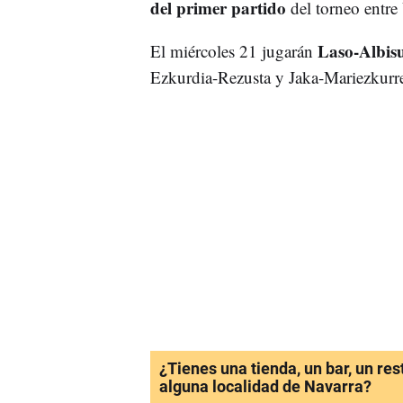
del primer partido
del torneo entre
Laso-Albis
El miércoles 21 jugarán
Ezkurdia-Rezusta y Jaka-Mariezkurre
¿Tienes una tienda, un bar, un re
alguna localidad de Navarra?