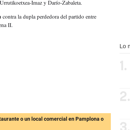
 Urrutikoetxea-Imaz y Darío-Zabaleta.
u
contra la dupla perdedora del partido entre
na II.
Lo 
1.
2
staurante o un local comercial en Pamplona o
3