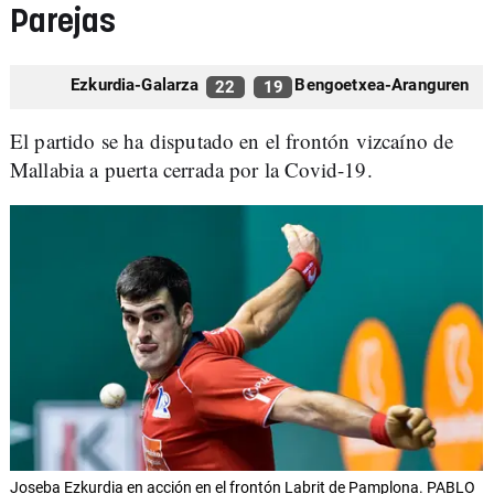
Parejas
Ezkurdia-Galarza
Bengoetxea-Aranguren
22
19
El partido se ha disputado en el frontón vizcaíno de
Mallabia a puerta cerrada por la Covid-19.
Joseba Ezkurdia en acción en el frontón Labrit de Pamplona. PABLO