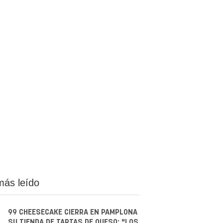
más leído
99 CHEESECAKE CIERRA EN PAMPLONA
SU TIENDA DE TARTAS DE QUESO: "LOS