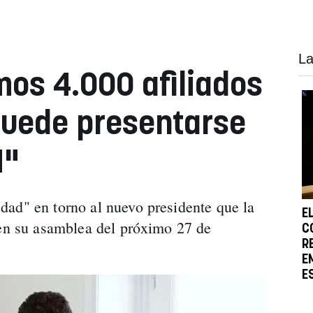
La
os 4.000 afiliados
puede presentarse
N"
ad" en torno al nuevo presidente que la
E
 en su asamblea del próximo 27 de
C
R
E
E