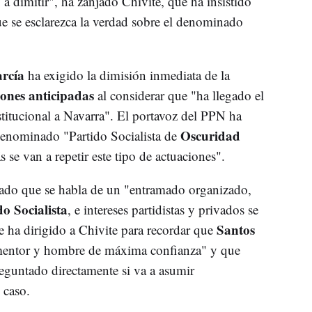
 a dimitir", ha zanjado Chivite, que ha insistido
e se esclarezca la verdad sobre el denominado
arcía
ha exigido la dimisión inmediata de la
iones anticipadas
al considerar que "ha llegado el
titucional a Navarra". El portavoz del PPN ha
Oscuridad
 denominado "Partido Socialista de
 se van a repetir este tipo de actuaciones".
rado que se habla de un "entramado organizado,
do Socialista
, e intereses partidistas y privados se
Santos
 ha dirigido a Chivite para recordar que
entor y hombre de máxima confianza" y que
preguntado directamente si va a asumir
 caso.