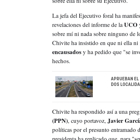
sobre ella ni sobre su Ejecutivo.
La jefa del Ejecutivo foral ha manife
UCO
revelaciones del informe de la
y
sobre mí ni nada sobre ninguno de l
Chivite ha insistido en que ni ella 
encausados
y ha pedido que "se inves
hechos.
APRUEBAN EL 
DOS LOCALIDA
Chivite ha respondido así a una preg
(PPN)
Javier Garcí
, cuyo portavoz,
políticas por el presunto entramado 
presidenta ha replicado que, para "ser