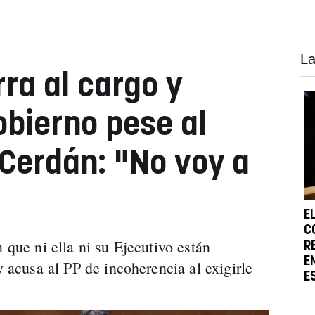
La
rra al cargo y
obierno pese al
Cerdán: "No voy a
E
C
 que ni ella ni su Ejecutivo están
R
E
y acusa al PP de incoherencia al exigirle
E