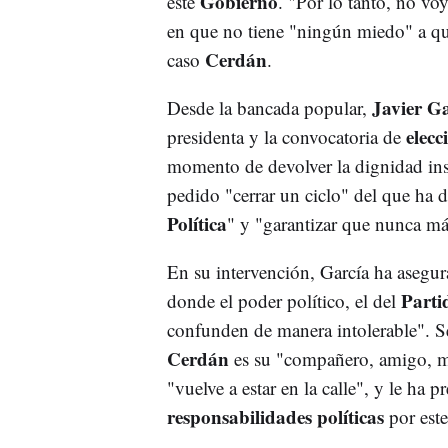
Gobierno
este
. "Por lo tanto, no voy
en que no tiene "ningún miedo" a qu
Cerdán
caso
.
Javier G
Desde la bancada popular,
elecc
presidenta y la convocatoria de
momento de devolver la dignidad ins
pedido "cerrar un ciclo" del que ha
Política
" y "garantizar que nunca más
En su intervención, García ha asegu
Parti
donde el poder político, el del
confunden de manera intolerable". Se
Cerdán
es su "compañero, amigo, m
"vuelve a estar en la calle", y le ha 
responsabilidades políticas
por este