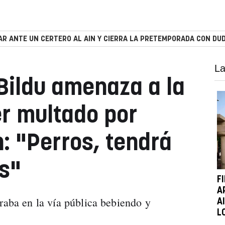
R ANTE UN CERTERO AL AIN Y CIERRA LA PRETEMPORADA CON DUD
La
Bildu amenaza a la
er multado por
: "Perros, tendrá
s"
F
A
traba en la vía pública bebiendo y
A
L