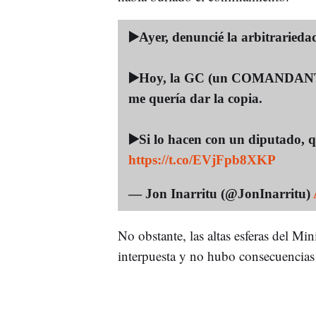
▶️Ayer, denuncié la arbitrarieda
▶️Hoy, la GC (un COMANDANTE) 
me quería dar la copia.
▶️Si lo hacen con un diputado, q
https://t.co/EVjFpb8XKP
— Jon Inarritu (@JonInarritu)
No obstante, las altas esferas del Min
interpuesta y no hubo consecuencias