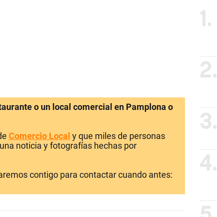
1.
2
staurante o un local comercial en Pamplona o
3
 de
Comercio Local
y que miles de personas
una noticia y fotografías hechas por
4
laremos contigo para contactar cuando antes:
5