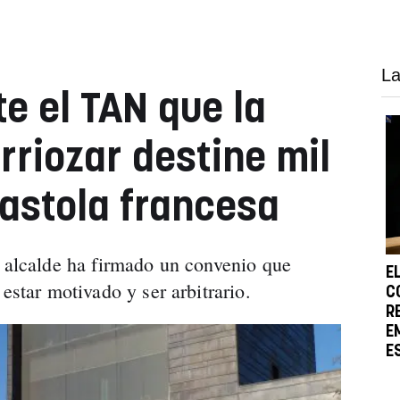
La
e el TAN que la
rriozar destine mil
kastola francesa
l alcalde ha firmado un convenio que
E
estar motivado y ser arbitrario.
C
R
E
E